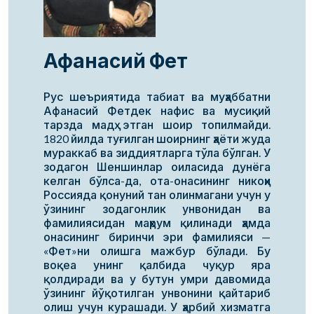
Афанасий Фет
Рус шеъриятида табиат ва муҳаббатни
Афанасий Фетдек нафис ва мусиқий
тарзда мадҳ этган шоир топилмайди.
1820 йилда туғилган шоирнинг ҳаёти жуда
мураккаб ва зиддиятларга тўла бўлган. У
зодагон Шеншинлар оиласида дунёга
келган бўлса-да, ота-онасининг никоҳи
Россияда қонуний тан олинмагани учун у
ўзининг зодагонлик унвонидан ва
фамилиясидан маҳрум қилинади ҳамда
онасининг биринчи эри фамилияси —
«Фет»ни олишга мажбур бўлади. Бу
воқеа унинг қалбида чуқур яра
қолдиради ва у бутун умри давомида
ўзининг йўқотилган унвонини қайтариб
олиш учун курашади. У ҳарбий хизматга