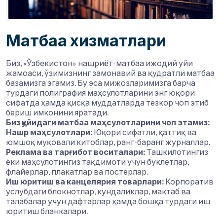
Матбаа хизматлари
Биз, «Ўзбекистон» нашриёт-матбаа ижодий уйи
жамоаси, ўзимизнинг замонавий ва қудратли матбаа
базамизга эгамиз. Бу эса мижозларимизга барча
турдаги полиграфия маҳсулотларини энг юқори
сифатда ҳамда қисқа муддатларда тезкор чоп этиб
бериш имконини яратади.
Биз қуйидаги матбаа маҳсулотларини чоп этамиз:
Нашр маҳсулотлари:
Юқори сифатли, қаттиқ ва
юмшоқ муқовали китоблар, ранг-баранг журналлар.
Реклама ва тарғибот воситалари:
Ташкилотингиз
ёки маҳсулотингиз тақдимоти учун буклетлар,
флайерлар, плакатлар ва постерлар.
Иш юритиш ва канцелярия товарлари:
Корпоратив
услубдаги блокнотлар, кундаликлар, мактаб ва
талабалар учун дафтарлар ҳамда бошқа турдаги иш
юритиш бланкалари.