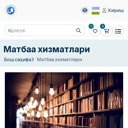
Кириш
0
0
Матбаа хизматлари
Бош саҳифа
Матбаа хизматлари