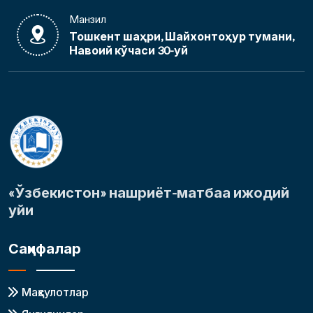
Манзил
Тошкент шаҳри, Шайхонтоҳур тумани,
Навоий кўчаси 30-уй
«Ўзбекистон» нашриёт-матбаа ижодий
уйи
Саҳифалар
Маҳсулотлар