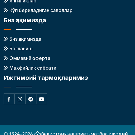
Янгиликлар
Кўп бериладиган саволлар
Биз ҳақимизда
Биз ҳақимизда
Боғланиш
Оммавий оферта
Махфийлик сиёсати
Ижтимоий тармоқларимиз
© 1924–2026 «Ўзбекистон» нашриёт-матбаа ижодий