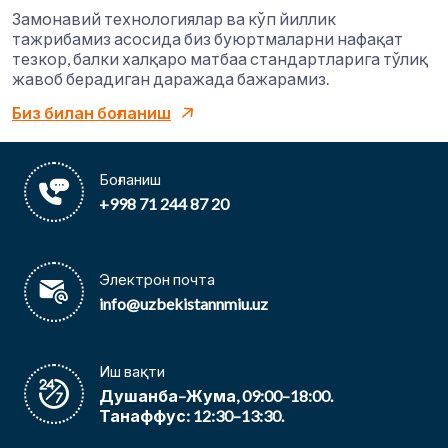
Замонавий технологиялар ва кўп йиллик
тажрибамиз асосида биз буюртмаларни нафақат
тезкор, балки халқаро матбаа стандартларига тўлиқ
жавоб берадиган даражада бажарамиз.
Биз билан боғланиш
Боғланиш
+998 71 244 87 20
Электрон почта
info@uzbekistannmiu.uz
Иш вақти
Душанба–Жума, 09:00–18:00.
Танаффус: 12:30–13:30.