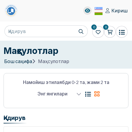
Кириш
0
0
Маҳсулотлар
Бош саҳифа
Маҳсулотлар
Намойиш этилаябди 0-2 та, жами 2 та
Энг янгилари
Қидирув