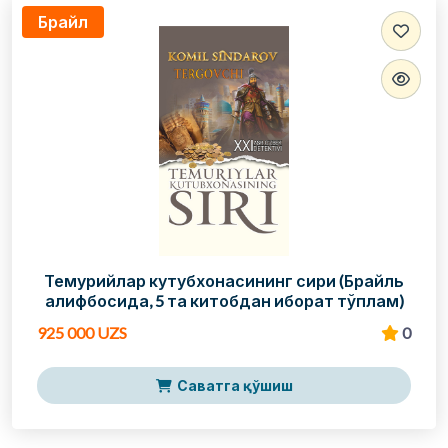
Брайл
Темурийлар кутубхонасининг сири (Брайль
алифбосида, 5 та китобдан иборат тўплам)
925 000 UZS
0
Саватга қўшиш