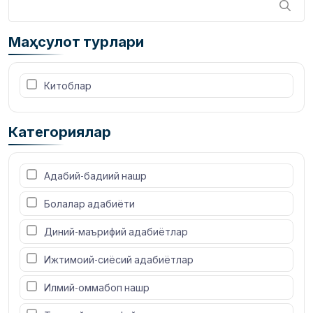
Маҳсулот турлари
 Китоблар
Категориялар
 Адабий-бадиий нашр
 Болалар адабиёти
 Диний-маърифий адабиётлар
 Ижтимоий-сиёсий адабиётлар
 Илмий-оммабоп нашр