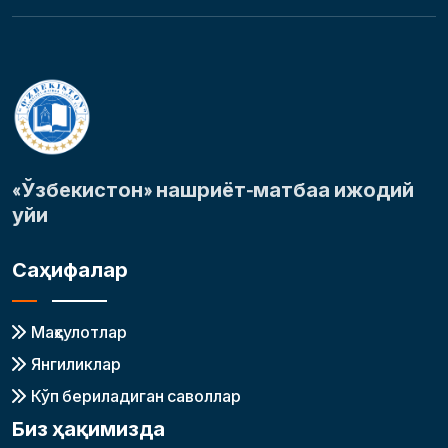
«Ўзбекистон» нашриёт-матбаа ижодий
уйи
Саҳифалар
Маҳсулотлар
Янгиликлар
Кўп бериладиган саволлар
Биз ҳақимизда