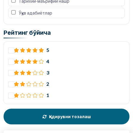
 Тарихий-маърифий нашр
 Ўқув адабиётлар
Рейтинг бўйича
5
4
3
2
1
Қидирувни тозалаш