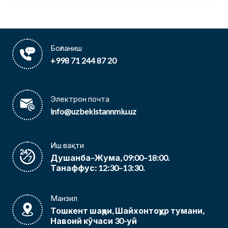
Боғланиш
+998 71 244 87 20
Электрон почта
info@uzbekistannmiu.uz
Иш вақти
Душанба–Жума, 09:00–18:00.
Танаффус: 12:30–13:30.
Манзил
Тошкент шаҳри, Шайхонтоҳур тумани,
Навоий кўчаси 30-уй