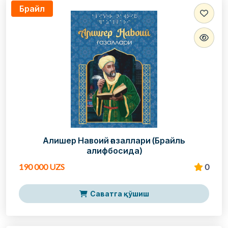
Брайл
Алишер Навоий ғазаллари (Брайль
алифбосида)
190 000 UZS
0
Саватга қўшиш