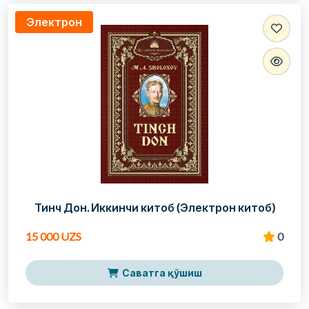
Электрон
Тинч Дон. Иккинчи китоб (Электрон китоб)
15 000 UZS
0
Саватга қўшиш