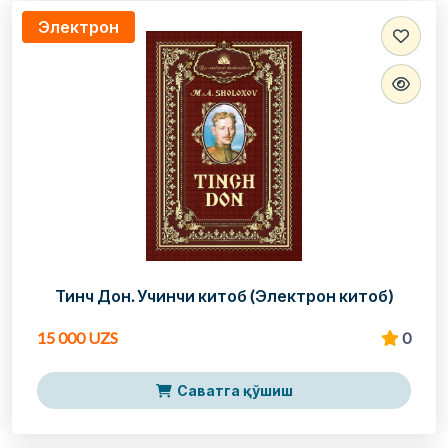
Электрон
Тинч Дон. Учинчи китоб (Электрон китоб)
15 000 UZS
0
Саватга қўшиш