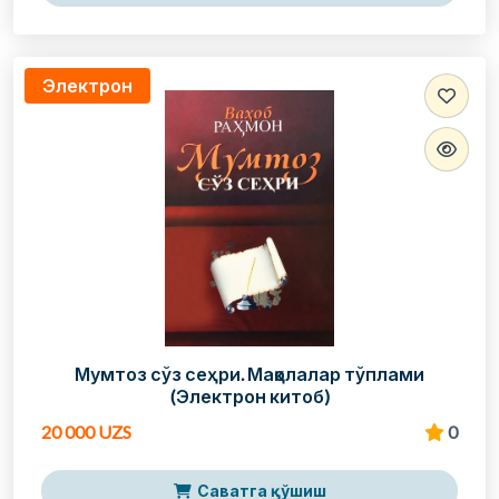
Электрон
Мумтоз сўз сеҳри. Мақолалар тўплами
(Электрон китоб)
20 000 UZS
0
Саватга қўшиш