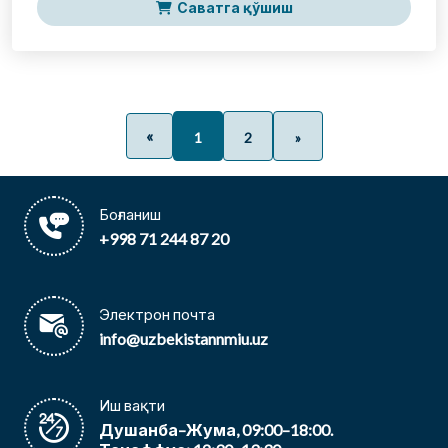
Саватга қўшиш
«
1
2
»
Боғланиш
+998 71 244 87 20
Электрон почта
info@uzbekistannmiu.uz
Иш вақти
Душанба–Жума, 09:00–18:00.