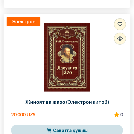
Электрон
Жиноят ва жазо (Электрон китоб)
20 000 UZS
0
Саватга қўшиш