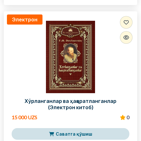
Электрон
Хўрланганлар ва ҳақоратланганлар
(Электрон китоб)
15 000 UZS
0
Саватга қўшиш