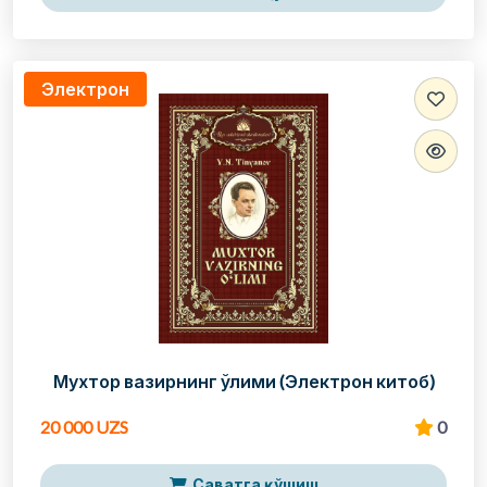
Электрон
Мухтор вазирнинг ўлими (Электрон китоб)
20 000 UZS
0
Саватга қўшиш