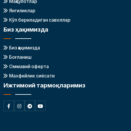
Маҳсулотлар
Янгиликлар
Кўп бериладиган саволлар
Биз ҳақимизда
Биз ҳақимизда
Боғланиш
Оммавий оферта
Махфийлик сиёсати
Ижтимоий тармоқларимиз