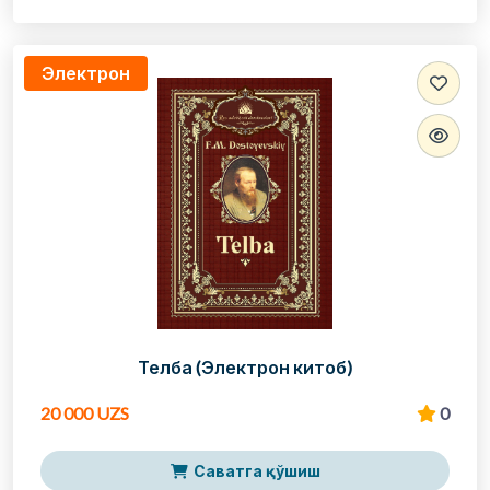
Электрон
Телба (Электрон китоб)
20 000 UZS
0
Саватга қўшиш