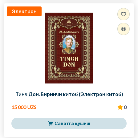
Электрон
Тинч Дон. Биринчи китоб (Электрон китоб)
15 000 UZS
0
Саватга қўшиш