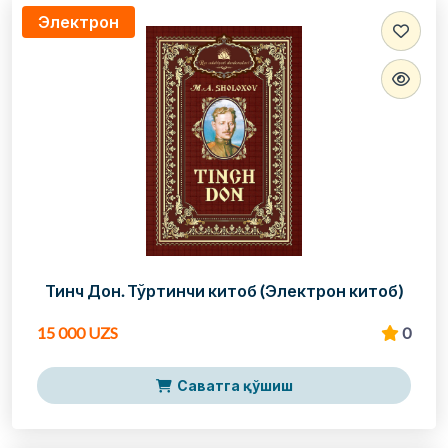
Электрон
Тинч Дон. Тўртинчи китоб (Электрон китоб)
15 000 UZS
0
Саватга қўшиш