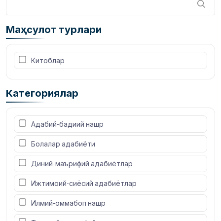
Маҳсулот турлари
 Китоблар
Категориялар
 Адабий-бадиий нашр
 Болалар адабиёти
 Диний-маърифий адабиётлар
 Ижтимоий-сиёсий адабиётлар
 Илмий-оммабоп нашр