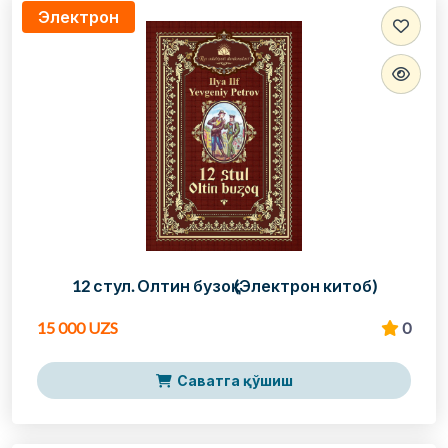
Электрон
12 стул. Олтин бузоқ (Электрон китоб)
15 000 UZS
0
Саватга қўшиш