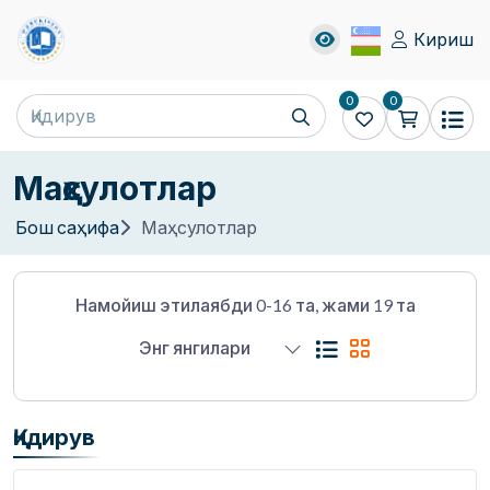
Кириш
0
0
Маҳсулотлар
Бош саҳифа
Маҳсулотлар
Намойиш этилаябди 0-16 та, жами 19 та
Энг янгилари
Қидирув