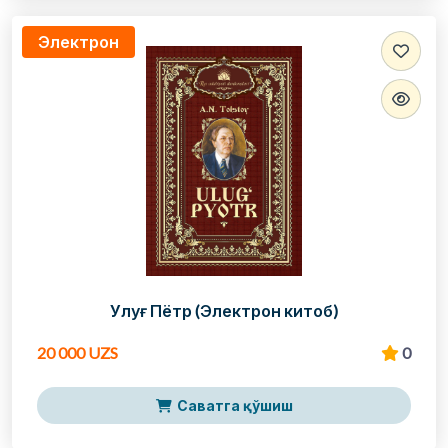
Электрон
Улуғ Пётр (Электрон китоб)
20 000 UZS
0
Саватга қўшиш