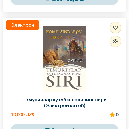
Электрон
Темурийлар кутубхонасининг сири
(Электрон китоб)
10 000 UZS
0