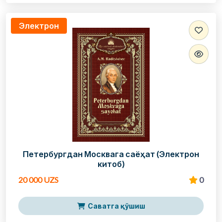
Электрон
Петербургдан Москвага саёҳат (Электрон
китоб)
20 000 UZS
0
Саватга қўшиш