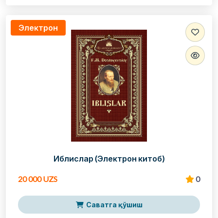
Электрон
Иблислар (Электрон китоб)
20 000 UZS
0
Саватга қўшиш