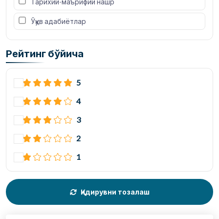
 Тарихий-маърифий нашр
 Ўқув адабиётлар
Рейтинг бўйича
5
4
3
2
1
Қидирувни тозалаш