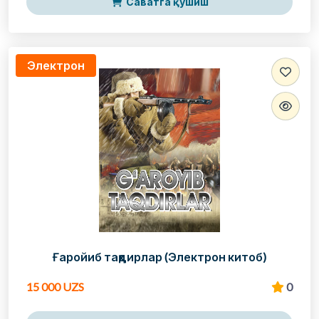
Саватга қўшиш
Электрон
Ғаройиб тақдирлар (Электрон китоб)
15 000 UZS
0