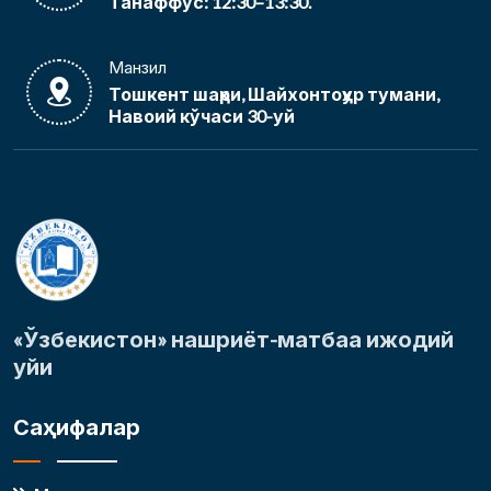
Танаффус: 12:30–13:30.
Манзил
Тошкент шаҳри, Шайхонтоҳур тумани,
Навоий кўчаси 30-уй
«Ўзбекистон» нашриёт-матбаа ижодий
уйи
Саҳифалар