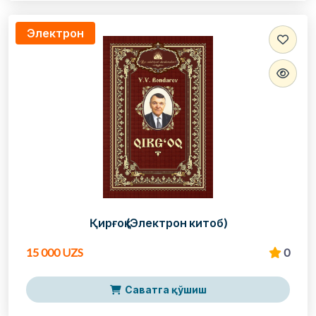
Электрон
Қирғоқ (Электрон китоб)
15 000 UZS
0
Саватга қўшиш