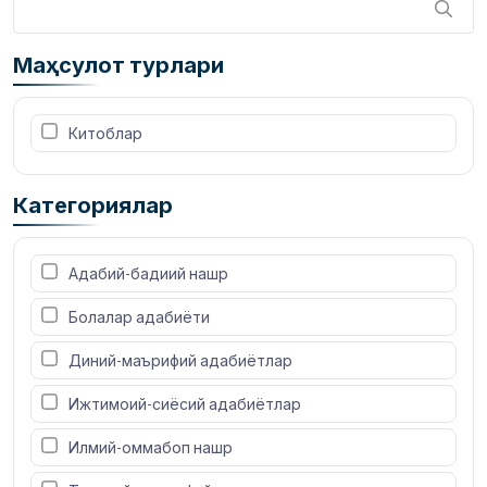
Маҳсулот турлари
 Китоблар
Категориялар
 Адабий-бадиий нашр
 Болалар адабиёти
 Диний-маърифий адабиётлар
 Ижтимоий-сиёсий адабиётлар
 Илмий-оммабоп нашр