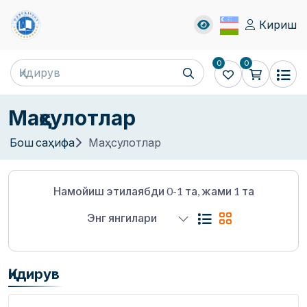
Кириш
0
0
Маҳсулотлар
Бош саҳифа
Маҳсулотлар
Намойиш этилаябди 0-1 та, жами 1 та
Энг янгилари
Қидирув