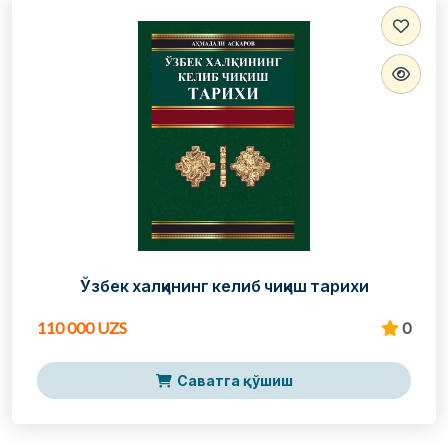
Ўзбек халқининг келиб чиқиш тарихи
110 000 UZS
0
Саватга қўшиш