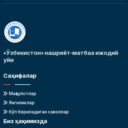
«Ўзбекистон» нашриёт-матбаа ижодий
уйи
Саҳифалар
Маҳсулотлар
Янгиликлар
Кўп бериладиган саволлар
Биз ҳақимизда