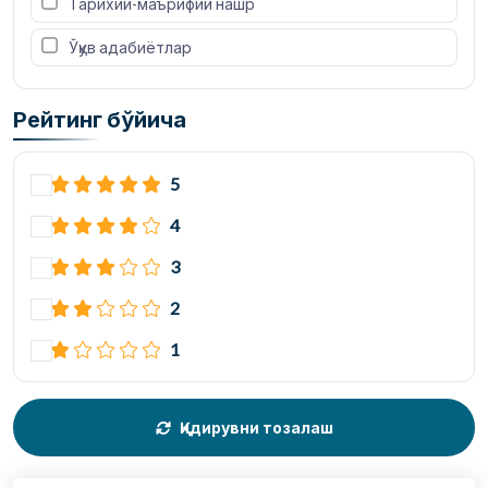
 Тарихий-маърифий нашр
 Ўқув адабиётлар
Рейтинг бўйича
5
4
3
2
1
Қидирувни тозалаш