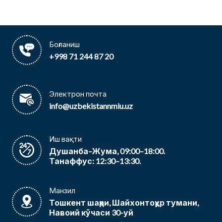
Боғланиш
+998 71 244 87 20
Электрон почта
info@uzbekistannmiu.uz
Иш вақти
Душанба–Жума, 09:00–18:00.
Танаффус: 12:30–13:30.
Манзил
Тошкент шаҳри, Шайхонтоҳур тумани,
Навоий кўчаси 30-уй