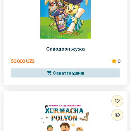
Саводхон жўжа
50 000 UZS
0
Саватга қўшиш