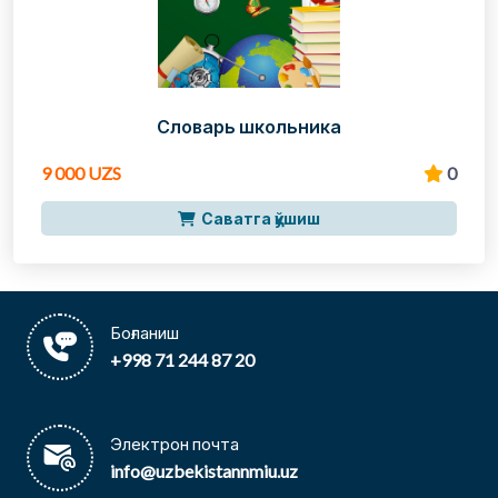
Словарь школьника
9 000 UZS
0
Саватга қўшиш
Боғланиш
+998 71 244 87 20
Электрон почта
info@uzbekistannmiu.uz