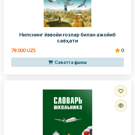
Нилснинг ёввойи ғозлар билан ажойиб
саёҳати
78 000 UZS
0
Саватга қўшиш