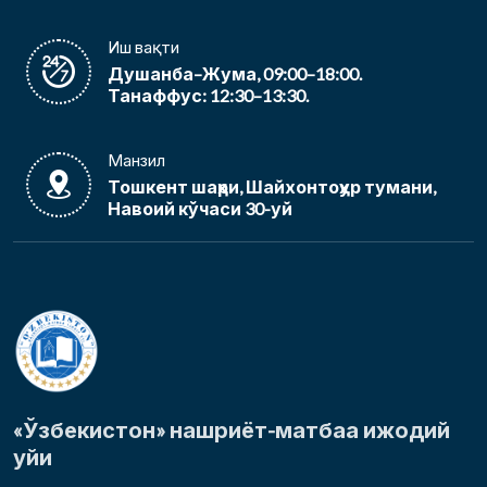
Иш вақти
Душанба–Жума, 09:00–18:00.
Танаффус: 12:30–13:30.
Манзил
Тошкент шаҳри, Шайхонтоҳур тумани,
Навоий кўчаси 30-уй
«Ўзбекистон» нашриёт-матбаа ижодий
уйи