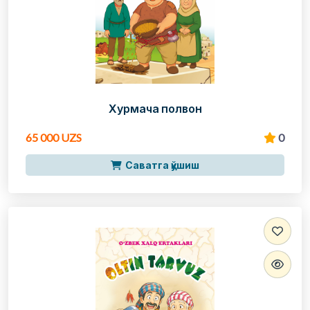
Хурмача полвон
65 000 UZS
0
Саватга қўшиш