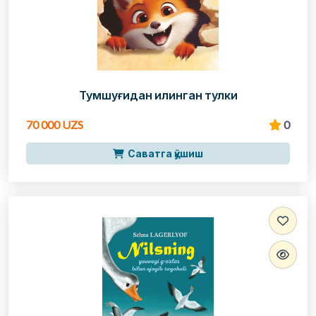
Тумшуғидан илинган тулки
70 000 UZS
0
Саватга қўшиш