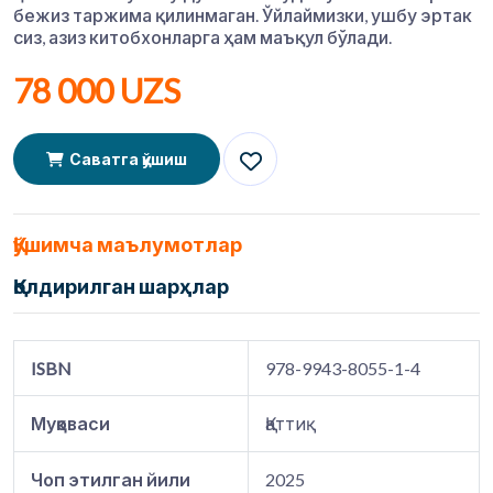
бежиз таржима қилинмаган. Ўйлаймизки, ушбу эртак
сиз, азиз китобхонларга ҳам маъқул бўлади.
78 000 UZS
Саватга қўшиш
Қўшимча маълумотлар
Қолдирилган шарҳлар
ISBN
978-9943-8055-1-4
Муқоваси
Қаттиқ
Чоп этилган йили
2025