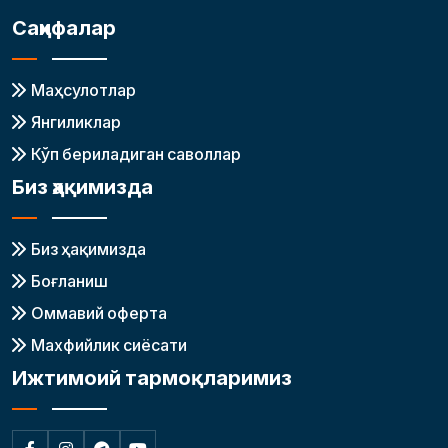
Саҳифалар
Маҳсулотлар
Янгиликлар
Кўп бериладиган саволлар
Биз ҳақимизда
Биз ҳақимизда
Боғланиш
Оммавий оферта
Махфийлик сиёсати
Ижтимоий тармоқларимиз