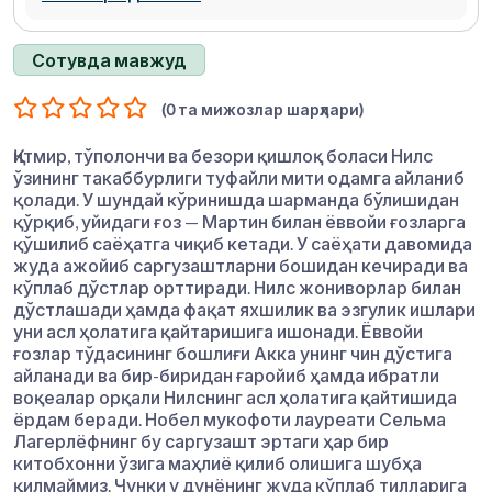
Сотувда мавжуд
(0 та мижозлар шарҳлари)
Қитмир, тўполончи ва безори қишлоқ боласи Нилс
ўзининг такаббурлиги туфайли мити одамга айланиб
қолади. У шундай кўринишда шарманда бўлишидан
қўрқиб, уйидаги ғоз — Мартин билан ёввойи ғозларга
қўшилиб саёҳатга чиқиб кетади. У саёҳати давомида
жуда ажойиб саргузаштларни бошидан кечиради ва
кўплаб дўстлар орттиради. Нилс жониворлар билан
дўстлашади ҳамда фақат яхшилик ва эзгулик ишлари
уни асл ҳолатига қайтаришига ишонади. Ёввойи
ғозлар тўдасининг бошлиғи Акка унинг чин дўстига
айланади ва бир-биридан ғаройиб ҳамда ибратли
воқеалар орқали Нилснинг асл ҳолатига қайтишида
ёрдам беради. Нобел мукофоти лауреати Сельма
Лагерлёфнинг бу саргузашт эртаги ҳар бир
китобхонни ўзига маҳлиё қилиб олишига шубҳа
қилмаймиз. Чунки у дунёнинг жуда кўплаб тилларига