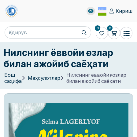
Кириш
0
0
Нилснинг ёввойи ғозлар
билан ажойиб саёҳати
Бош
Нилснинг ёввойи ғозлар
Маҳсулотлар
саҳифа
билан ажойиб саёҳати