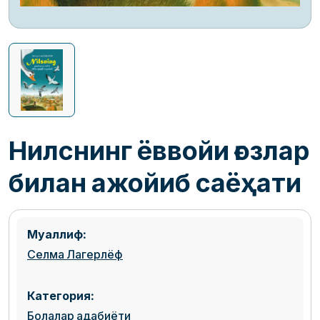
Нилснинг ёввойи ғозлар
билан ажойиб саёҳати
Муаллиф:
Селма Лагерлёф
Категория:
Болалар адабиёти