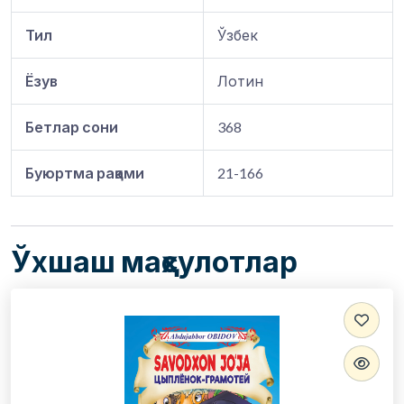
Тил
Ўзбек
Ёзув
Лотин
Бетлар сони
368
Буюртма рақами
21-166
Ўхшаш маҳсулотлар