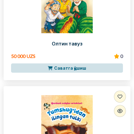
Олтин тавуз
50 000 UZS
0
Саватга қўшиш