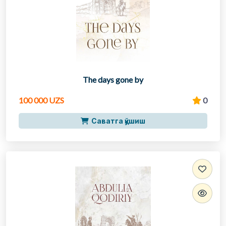
The days gone by
100 000 UZS
0
Саватга қўшиш