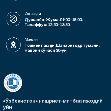
Иш вақти
Душанба–Жума, 09:00–18:00.
Танаффус: 12:30–13:30.
Манзил
Тошкент шаҳри, Шайхонтоҳур тумани,
Навоий кўчаси 30-уй
«Ўзбекистон» нашриёт-матбаа ижодий
уйи