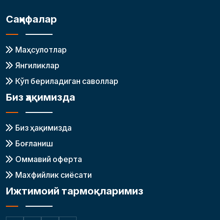
Саҳифалар
Маҳсулотлар
Янгиликлар
Кўп бериладиган саволлар
Биз ҳақимизда
Биз ҳақимизда
Боғланиш
Оммавий оферта
Махфийлик сиёсати
Ижтимоий тармоқларимиз