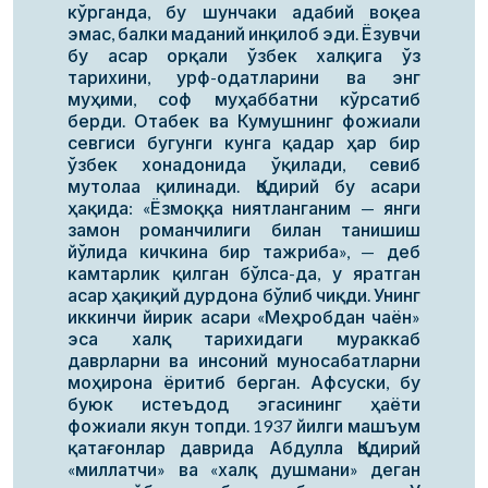
кўрганда, бу шунчаки адабий воқеа
эмас, балки маданий инқилоб эди. Ёзувчи
бу асар орқали ўзбек халқига ўз
тарихини, урф-одатларини ва энг
муҳими, соф муҳаббатни кўрсатиб
берди. Отабек ва Кумушнинг фожиали
севгиси бугунги кунга қадар ҳар бир
ўзбек хонадонида ўқилади, севиб
мутолаа қилинади. Қодирий бу асари
ҳақида: «Ёзмоққа ниятланганим — янги
замон романчилиги билан танишиш
йўлида кичкина бир тажриба», — деб
камтарлик қилган бўлса-да, у яратган
асар ҳақиқий дурдона бўлиб чиқди. Унинг
иккинчи йирик асари «Меҳробдан чаён»
эса халқ тарихидаги мураккаб
даврларни ва инсоний муносабатларни
моҳирона ёритиб берган. Афсуски, бу
буюк истеъдод эгасининг ҳаёти
фожиали якун топди. 1937 йилги машъум
қатағонлар даврида Абдулла Қодирий
«миллатчи» ва «халқ душмани» деган