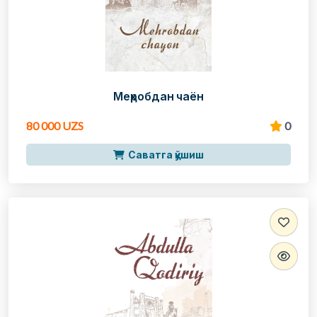
Меҳробдан чаён
80 000 UZS
0
Саватга қўшиш