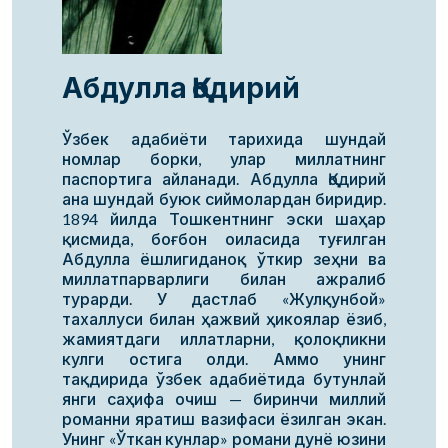
Абдулла Қодирий
Ўзбек адабиёти тарихида шундай
номлар борки, улар миллатнинг
паспортига айланади. Абдулла Қодирий
ана шундай буюк сиймолардан биридир.
1894 йилда Тошкентнинг эски шаҳар
қисмида, боғбон оиласида туғилган
Абдулла ёшлигиданоқ ўткир зеҳни ва
миллатпарварлиги билан ажралиб
турарди. У дастлаб «Жулқунбой»
тахаллуси билан ҳажвий ҳикоялар ёзиб,
жамиятдаги иллатларни, қолоқликни
кулги остига олди. Аммо унинг
тақдирида ўзбек адабиётида бутунлай
янги саҳифа очиш — биринчи миллий
романни яратиш вазифаси ёзилган экан.
Унинг «Ўткан кунлар» романи дунё юзини