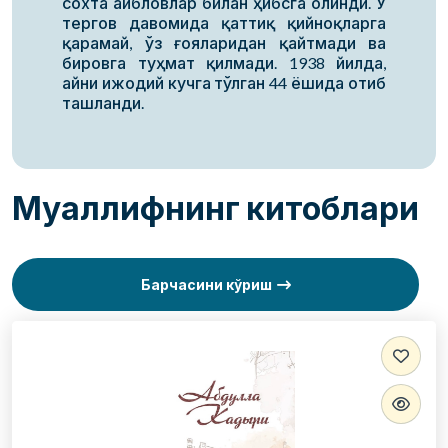
сохта айбловлар билан ҳибсга олинди. У
тергов давомида қаттиқ қийноқларга
қарамай, ўз ғояларидан қайтмади ва
бировга туҳмат қилмади. 1938 йилда,
айни ижодий кучга тўлган 44 ёшида отиб
ташланди.
Муаллифнинг китоблари
Барчасини кўриш