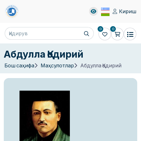
Кириш
0
0
Абдулла Қодирий
Бош саҳифа
Маҳсулотлар
Абдулла Қодирий