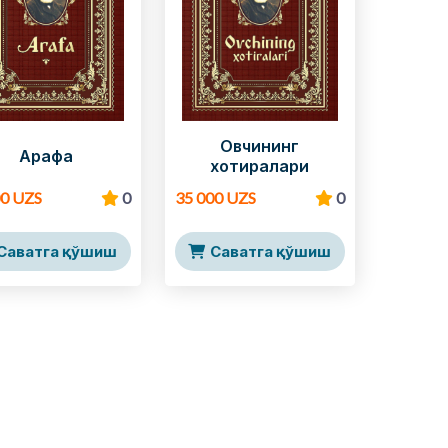
Овчининг
Арафа
хотиралари
00 UZS
0
35 000 UZS
0
Саватга қўшиш
Саватга қўшиш