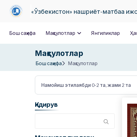
«Ўзбекистон» нашриёт-матбаа иж
Бош саҳифа
Маҳсулотлар
Янгиликлар
Ҳа
Маҳсулотлар
Бош саҳифа
Маҳсулотлар
Намойиш этилаябди 0-2 та, жами 2 та
Қидирув