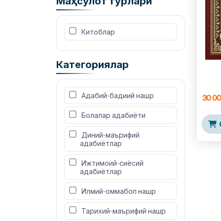
Маҳсулот турлари
 Китоблар
Категориялар
 Адабий-бадиий нашр
30 0
 Болалар адабиёти
 Диний-маърифий 
адабиётлар
 Ижтимоий-сиёсий 
адабиётлар
 Илмий-оммабоп нашр
 Тарихий-маърифий нашр