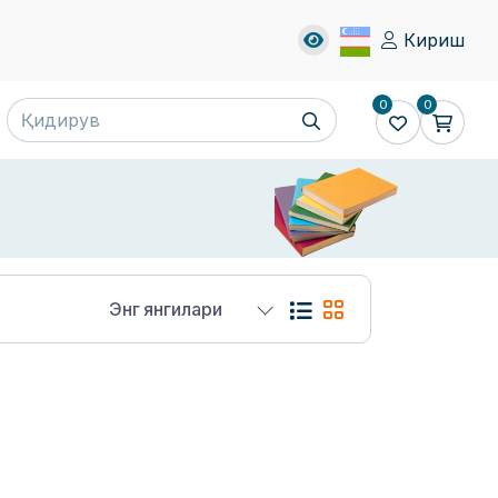
Кириш
0
0
Энг янгилари