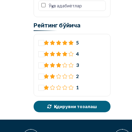
 Ўқув адабиётлар
Рейтинг бўйича
5
4
3
2
1
Қидирувни тозалаш