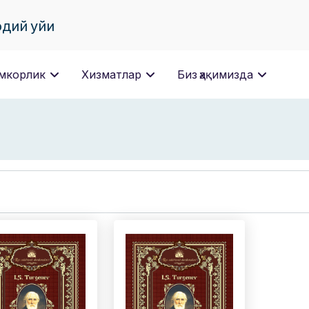
одий уйи
мкорлик
Хизматлар
Биз ҳақимизда