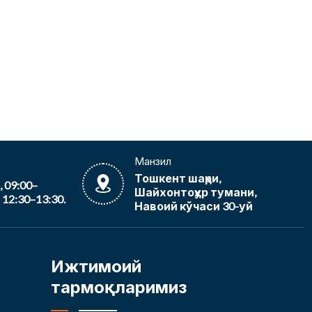
Манзил
Тошкент шаҳри,
09:00–
Шайхонтоҳур тумани,
12:30–13:30.
Навоий кўчаси 30-уй
Ижтимоий
тармоқларимиз