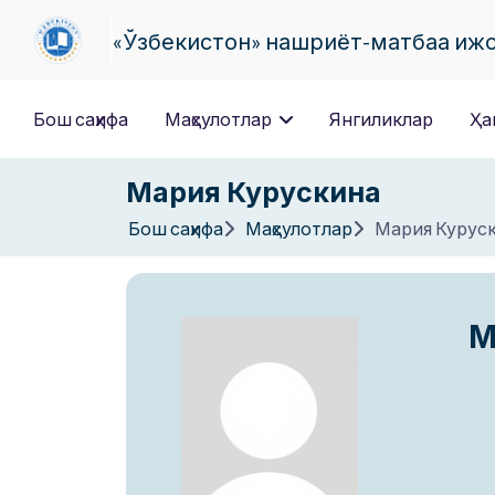
«Ўзбекистон» нашриёт-матбаа иж
Бош саҳифа
Маҳсулотлар
Янгиликлар
Ҳа
Мария Курускина
Бош саҳифа
Маҳсулотлар
Мария Курус
М