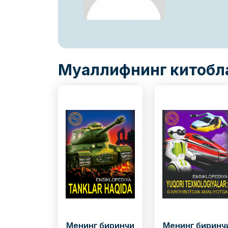
Муаллифнинг китобл
Менинг биринчи
Менинг биринч