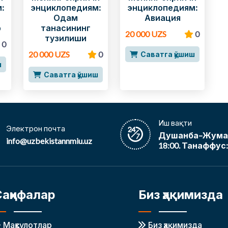
:
энциклопедиям:
энциклопедиям:
Одам
Авиация
р
танасининг
20 000 UZS
0
тузилиши
0
20 000 UZS
0
Саватга қўшиш
ш
Саватга қўшиш
Иш вақти
Электрон почта
Душанба–Жума, 
info@uzbekistannmiu.uz
18:00. Танаффус: 
Саҳифалар
Биз ҳақимизда
Маҳсулотлар
Биз ҳақимизда