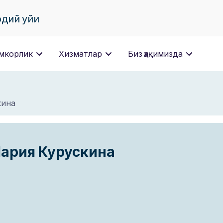
одий уйи
мкорлик
Хизматлар
Биз ҳақимизда
кина
ария Курускина